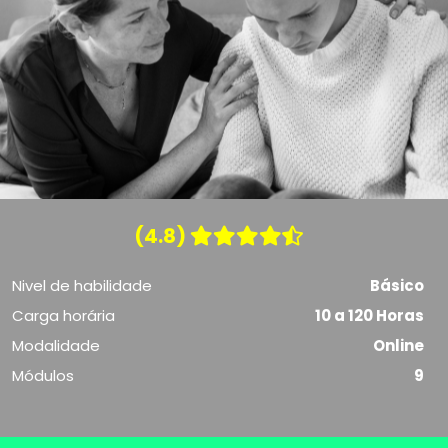
(4.8)
Nivel de habilidade
Básico
Carga horária
10 a 120 Horas
Modalidade
Online
Módulos
9